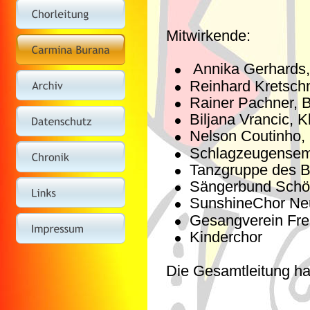
Mitwirkende:
•
 Annika Gerhards
•
Reinhard Kretsch
•
Rainer Pachner, B
•
Biljana Vrancic, K
•
Nelson Coutinho, 
•
Schlagzeugensembl
•
Tanzgruppe des Ba
•
Sängerbund Schöl
•
SunshineChor Neu
•
Gesangverein Fre
•
Kinderchor
Die Gesamtleitung h